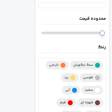
محدوده قیمت
رنگ
سگ نگهبان
نارنجی
طوسی
زرد
سفید
آبی
قهوه ای
قرمز