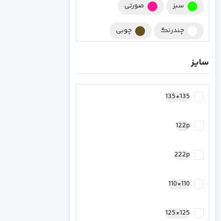
سبز
صورتی
چندرنگ
چوبی
چند رنگ
زرشکی
سایز
کرومی
سورمه ای
135*135
مشکی
کرم
122p
نقره ای
سرخابی
رزگلد مسی
فیروزه ای
222p
طلایی
کاپیتان آمریکا
110*110
بنفش
سبز یشمی
125*125