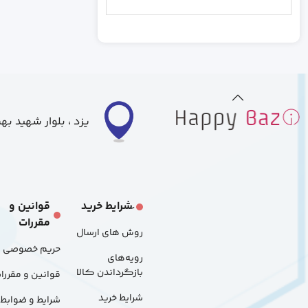
رندم
خاکستری
بزرگ
متوسط
کوچک
یزد ، بلوار شهید ب
S
L
َشرایط خرید
قوانین و
مقررات
M
روش های ارسال
حریم خصوصی
رویه‌های
48p
بازگرداندن کالا
قوانین و مقررا
شرایط خرید
شرایط و ضوابط