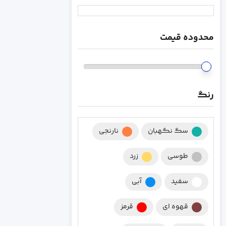
محدوده قیمت
رنگ
سگ نگهبان
نارنجی
طوسی
زرد
سفید
آبی
قهوه ای
قرمز