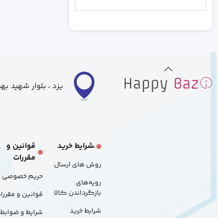
رندم
خاکستری
بزرگ
متوسط
کوچک
یزد ، بلوار شهید ب
S
L
َشرایط خرید
قوانین و
مقررات
M
روش های ارسال
حریم خصوصی
رویه‌های
48p
بازگرداندن کالا
قوانین و مقررا
شرایط خرید
شرایط و ضوابط