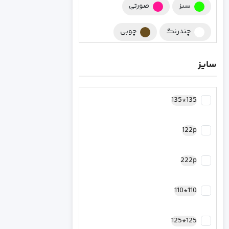
سبز
صورتی
چندرنگ
چوبی
چند رنگ
زرشکی
سایز
کرومی
سورمه ای
135*135
مشکی
کرم
122p
نقره ای
سرخابی
رزگلد مسی
فیروزه ای
222p
طلایی
کاپیتان آمریکا
110*110
بنفش
سبز یشمی
125*125