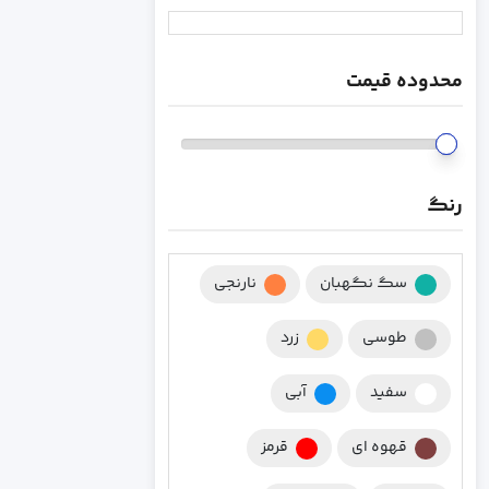
محدوده قیمت
رنگ
سگ نگهبان
نارنجی
طوسی
زرد
سفید
آبی
قهوه ای
قرمز