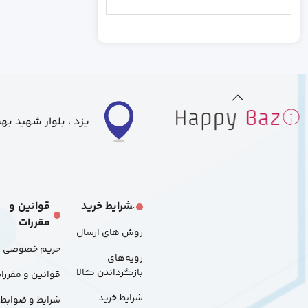
رندم
خاکستری
بزرگ
متوسط
کوچک
یزد ، بلوار شهید ب
S
L
َشرایط خرید
قوانین و
مقررات
M
روش های ارسال
حریم خصوصی
رویه‌های
48p
بازگرداندن کالا
قوانین و مقررا
شرایط خرید
شرایط و ضوابط