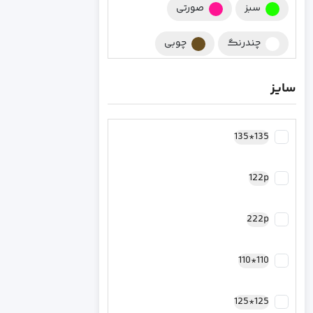
سبز
صورتی
چندرنگ
چوبی
چند رنگ
زرشکی
سایز
کرومی
سورمه ای
135*135
مشکی
کرم
122p
نقره ای
سرخابی
رزگلد مسی
فیروزه ای
222p
طلایی
کاپیتان آمریکا
110*110
بنفش
سبز یشمی
125*125