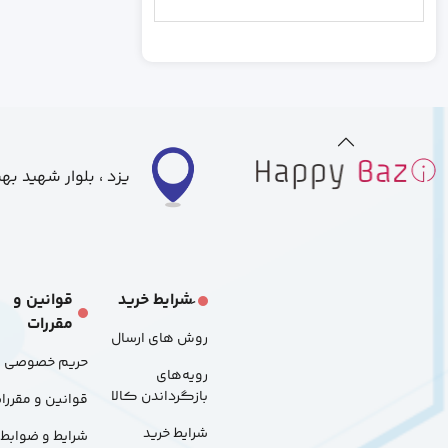
رندم
خاکستری
بزرگ
متوسط
کوچک
یزد ، بلوار شهید ب
S
L
َشرایط خرید
قوانین و
مقررات
M
روش های ارسال
حریم خصوصی
رویه‌های
48p
بازگرداندن کالا
قوانین و مقررا
شرایط خرید
شرایط و ضوابط