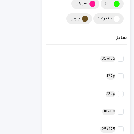
سبز
صورتی
چندرنگ
چوبی
چند رنگ
زرشکی
سایز
کرومی
سورمه ای
135*135
مشکی
کرم
122p
نقره ای
سرخابی
رزگلد مسی
فیروزه ای
222p
طلایی
کاپیتان آمریکا
110*110
بنفش
سبز یشمی
125*125