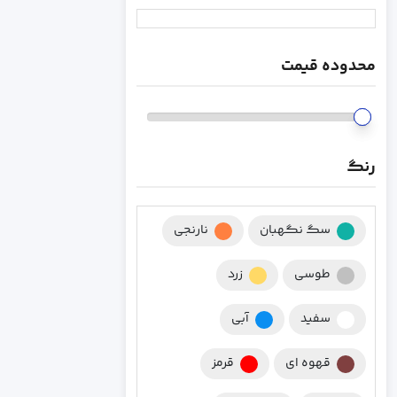
محدوده قیمت
رنگ
سگ نگهبان
نارنجی
طوسی
زرد
سفید
آبی
قهوه ای
قرمز