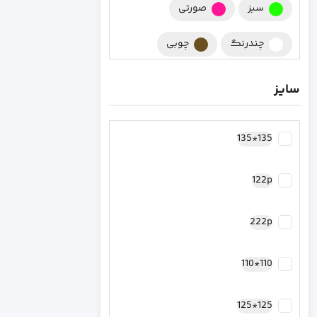
سبز
صورتی
چندرنگ
چوبی
چند رنگ
زرشکی
سایز
کرومی
سورمه ای
135*135
مشکی
کرم
122p
نقره ای
سرخابی
رزگلد مسی
فیروزه ای
222p
طلایی
کاپیتان آمریکا
110*110
بنفش
سبز یشمی
125*125