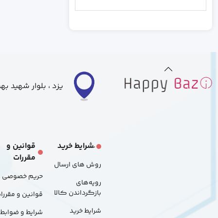
رندم
خاکستری
بزرگ
متوسط
کوچک
یزد ، بلوار شهید ب
S
L
َشرایط خرید
قوانین و
مقررات
M
روش های ارسال
حریم خصوصی
رویه‌های
48p
بازگرداندن کالا
قوانین و مقررا
شرایط خرید
شرایط و ضوابط