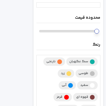
محدوده قیمت
رنگ
سگ نگهبان
نارنجی
طوسی
زرد
سفید
آبی
قهوه ای
قرمز