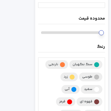
محدوده قیمت
رنگ
سگ نگهبان
نارنجی
طوسی
زرد
سفید
آبی
قهوه ای
قرمز