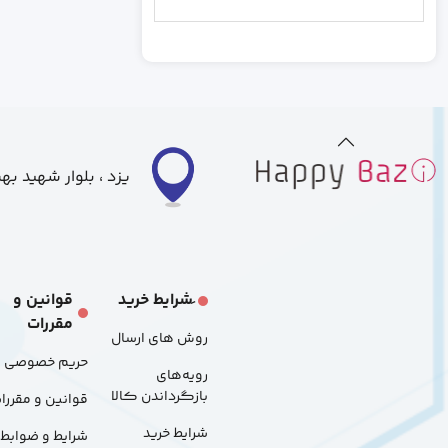
رندم
خاکستری
بزرگ
متوسط
کوچک
یزد ، بلوار شهید ب
S
L
َشرایط خرید
قوانین و
مقررات
M
روش های ارسال
حریم خصوصی
رویه‌های
48p
بازگرداندن کالا
قوانین و مقررا
شرایط خرید
شرایط و ضوابط