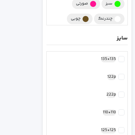
سبز
صورتی
چندرنگ
چوبی
چند رنگ
زرشکی
سایز
کرومی
سورمه ای
135*135
مشکی
کرم
122p
نقره ای
سرخابی
رزگلد مسی
فیروزه ای
222p
طلایی
کاپیتان آمریکا
110*110
بنفش
سبز یشمی
125*125