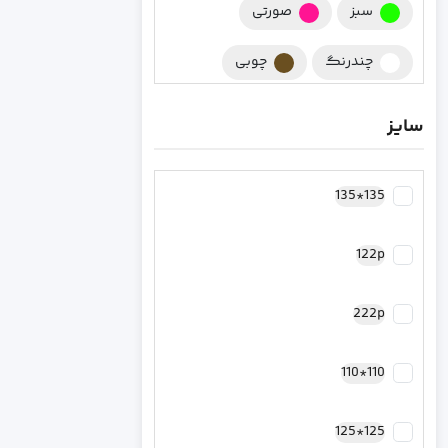
سبز
صورتی
چندرنگ
چوبی
چند رنگ
زرشکی
سایز
کرومی
سورمه ای
135*135
مشکی
کرم
122p
نقره ای
سرخابی
رزگلد مسی
فیروزه ای
222p
طلایی
کاپیتان آمریکا
110*110
بنفش
سبز یشمی
125*125