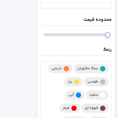
محدوده قیمت
رنگ
سگ نگهبان
نارنجی
طوسی
زرد
سفید
آبی
قهوه ای
قرمز