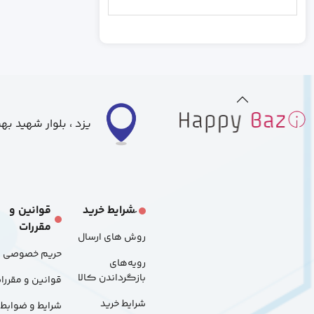
رندم
خاکستری
بزرگ
متوسط
کوچک
یزد ، بلوار شهید ب
S
L
َشرایط خرید
قوانین و
مقررات
M
روش های ارسال
حریم خصوصی
رویه‌های
48p
بازگرداندن کالا
قوانین و مقررا
شرایط خرید
شرایط و ضوابط